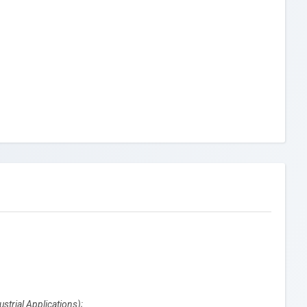
strial Applications
)
;