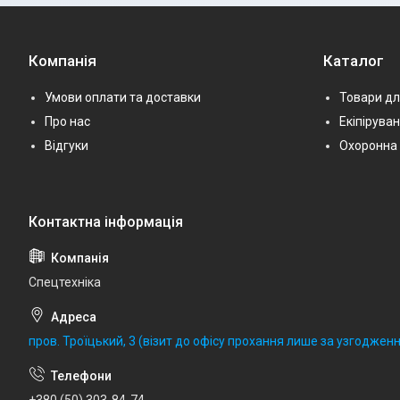
Компанія
Каталог
Умови оплати та доставки
Товари дл
Про нас
Екіпірува
Відгуки
Охоронна 
Спецтехніка
пров. Троїцький, 3 (візит до офісу прохання лише за узгодженн
+380 (50) 303-84-74