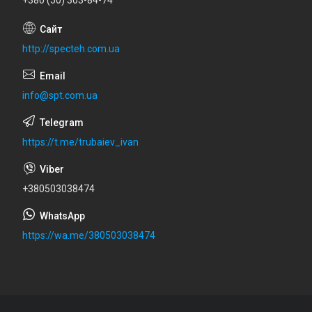
http://specteh.com.ua
info@spt.com.ua
https://t.me/trubaiev_ivan
+380503038474
https://wa.me/380503038474