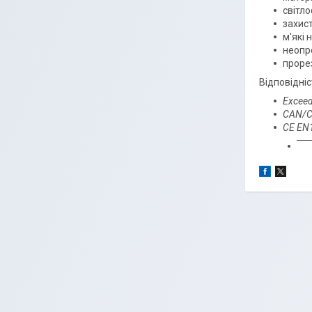
світл
захис
м'які 
неопре
проре
Відповідні
Exceed
CAN/C
CE EN1