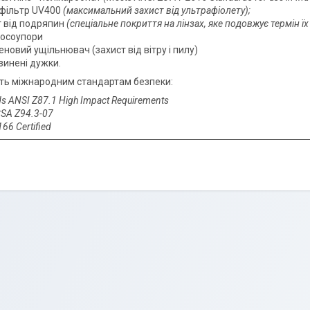
офільтр UV400
(максимальний захист від ультрафіолету);
т від подряпин
(спеціальне покриття на лінзах, яке подовжує термін їх
носоупори
новий ущільнювач (захист від вітру і пилу)
зинені дужки.
сть міжнародним стандартам безпеки
:
s ANSI Z87.1 High Impact Requirements
SA Z94.3-07
66 Certified