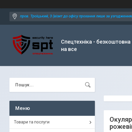
пров. Троїцький, 3 (візит до офісу прохання лише за узгодженням
Спецтехніка - безкоштовна
на все
Окуляри
Товари та послуги
рожеві