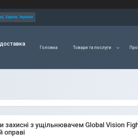
), Харків, Україна
 доставка
Головна
Товари та послуги
Про
 захисні з ущільнювачем Global Vision Figh
й оправі