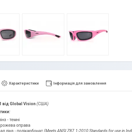
Характеристики
Інформація для замовлення
1 від Global Vision
(США)
тики:
лінз - темні
-рожева оправа
ал лінз - полікарбонат
(Meets ANSI Z87.1-2010 Standards for use in Indu