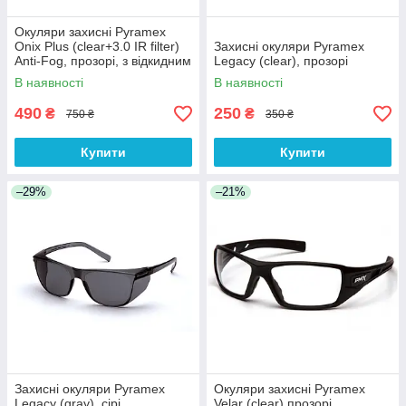
Окуляри захисні Pyramex
Onix Plus (clear+3.0 IR filter)
Захисні окуляри Pyramex
Anti-Fog, прозорі, з відкидним
Legacy (clear), прозорі
фільтром від ІнфраЧерв
В наявності
В наявності
випромін
490
250
₴
₴
750 ₴
350 ₴
Купити
Купити
–29%
–21%
Захисні окуляри Pyramex
Окуляри захисні Pyramex
Legacy (gray), сірі
Velar (clear) прозорі