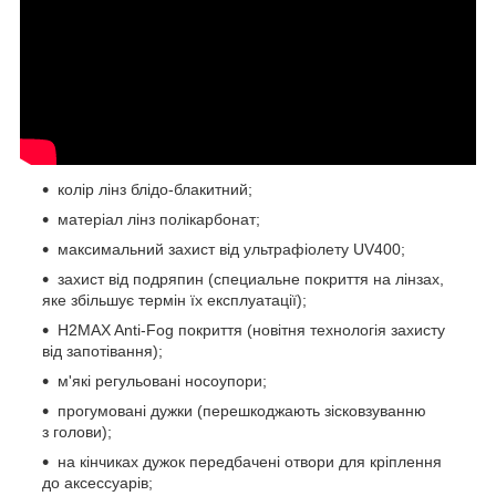
колір лінз блідо-блакитний;
матеріал лінз полікарбонат;
максимальний захист від ультрафіолету UV400;
захист від подряпин (специальне покриття на лінзах,
яке збільшує термін їх експлуатації);
H2MAX Anti-Fog покриття (новітня технологія захисту
від запотівання);
м'які регульовані носоупори;
прогумовані дужки (перешкоджають зісковзуванню
з голови);
на кінчиках дужок передбачені отвори для кріплення
до аксессуарів;