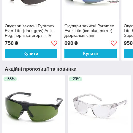
Окуляри захисні Pyramex
Окуляри захисні Pyramex
Окул
Ever-Lite (dark gray) Anti-
Ever-Lite (ice blue mirror)
Lite 
Fog, чорні категорія - IV
дзеркальні сині
Supe
біфо
750
690
950
₴
₴
діоп
Купити
Купити
Акційні пропозиції та новинки
–35%
–29%