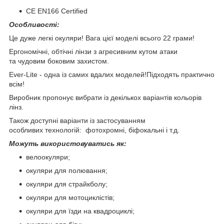
CE EN166 Certified
Особливості:
Це дуже легкі окуляри! Вага цієї моделі всього 22 грами!
Ергономічні, обтічні лінзи з агресивним кутом атаки
та чудовим боковим захистом.
Ever-Lite - одна із самих вдалих моделей!Підходять практично
всім!
Виробник пропонує вибрати із декількох варіантів кольорів
лінз.
Також доступні варіанти із застосуванням
особливих технологій: фотохромні, біфокальні і т.д.
Можуть використовуватись як:
велоокуляри;
окуляри для полювання;
окуляри для страйкболу;
окуляри для мотоциклістів;
окуляри для їзди на квадроциклі;