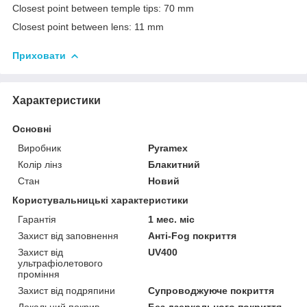
Closest point between temple tips: 70 mm
Closest point between lens: 11 mm
Приховати
Характеристики
Основні
Виробник
Pyramex
Колір лінз
Блакитний
Стан
Новий
Користувальницькі характеристики
Гарантія
1 мес. міс
Захист від заповнення
Анті-Fog покриття
Захист від
UV400
ультрафіолетового
проміння
Захист від подряпини
Супроводжуюче покриття
Локальний покрив
Без дзеркального покриття