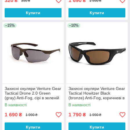
320
1 690
₴
₴
390 ₴
1 990 ₴
Купити
Купити
–15%
–10%
Захисні окуляри Venture Gear
Захисні окуляри Venture Gear
Tactical Drone 2.0 Green
Tactical Howitzer Black
(gray) Anti-Fog, сірі в зеленій
(bronze) Anti-Fog, коричневі в
оправі
чорній оправі
В наявності
В наявності
1 690
1 790
₴
₴
1 990 ₴
1 990 ₴
Купити
Купити