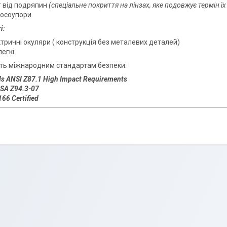
т від подряпин
(спеціальне покриття на лінзах, яке подовжує термін їх
носоупори.
і:
тричні окуляри ( конструкція без металевих деталей)
егкі
сть міжнародним стандартам безпеки
:
s ANSI Z87.1 High Impact Requirements
SA Z94.3-07
66 Certified