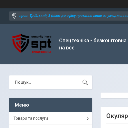
пров. Троїцький, 3 (візит до офісу прохання лише за узгодженням
Спецтехніка - безкоштовна
на все
Окуляри
Товари та послуги