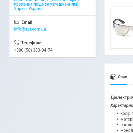
прохання лише за узгодженням),
Харків, Україна
info@spt.com.ua
+380 (50) 303-84-74
Опис
Діелектрич
Характерис
колір 
матері
світл
монол