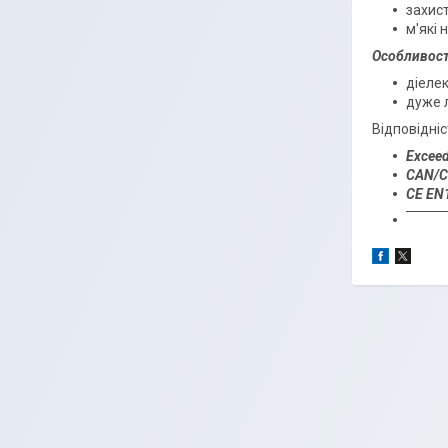
захис
м'які 
Особливост
діелек
дуже л
Відповідні
Exceed
CAN/C
CE EN1