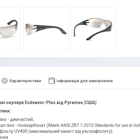
Характеристики
Інформація для замовлення
ні окуляри
Endeavor-Plus від Pyramex
(США)
тики:
лінз - димчастий;
ал лінз - полікарбонат
(Meets ANSI Z87.1-2010 Standards for use in Indu
офільтр UV400
(максимальний захист від ультрафіолету);
інза