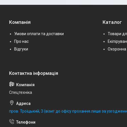
Компанія
Каталог
Умови оплати та доставки
Товари дл
Про нас
Екіпірува
Відгуки
Охоронна 
Спецтехніка
пров. Троїцький, 3 (візит до офісу прохання лише за узгодженн