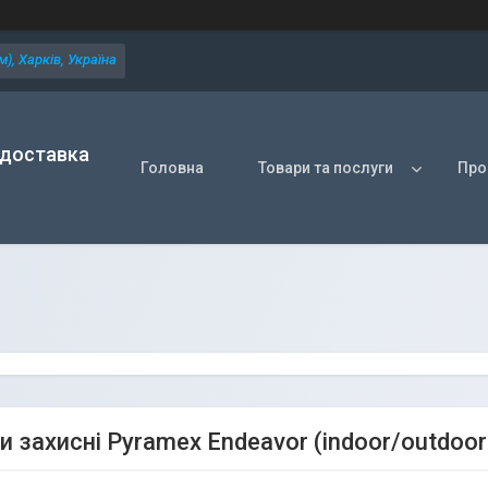
), Харків, Україна
 доставка
Головна
Товари та послуги
Про
 захисні Pyramex Endeavor (indoor/outdoor 