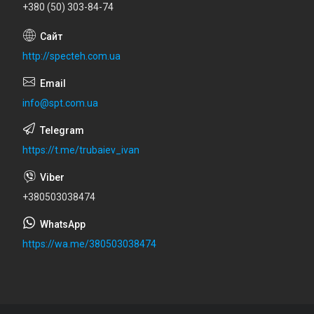
+380 (50) 303-84-74
http://specteh.com.ua
info@spt.com.ua
https://t.me/trubaiev_ivan
+380503038474
https://wa.me/380503038474