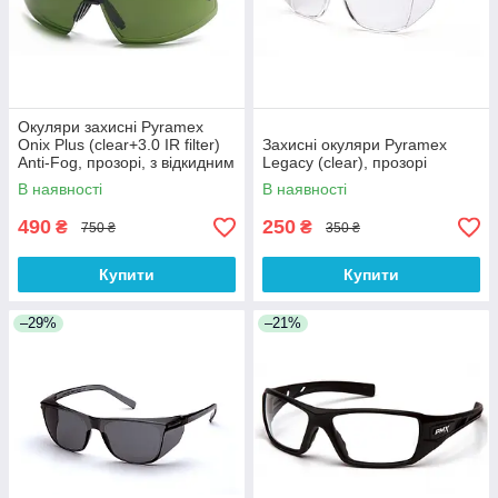
Окуляри захисні Pyramex
Onix Plus (clear+3.0 IR filter)
Захисні окуляри Pyramex
Anti-Fog, прозорі, з відкидним
Legacy (clear), прозорі
фільтром від ІнфраЧерв
В наявності
В наявності
випромін
490
250
₴
₴
750 ₴
350 ₴
Купити
Купити
–29%
–21%