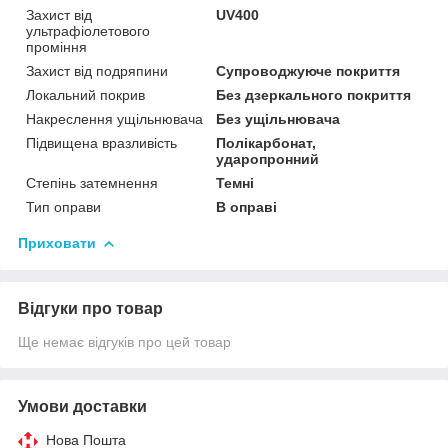
Захист від
UV400
ультрафіолетового
проміння
Захист від подряпини
Супроводжуюче покриття
Локальний покрив
Без дзеркального покриття
Накреслення ущільнювача
Без ущільнювача
Підвищена вразливість
Полікарбонат,
ударопронний
Степінь затемнення
Темні
Тип оправи
В оправі
Приховати
Відгуки про товар
Ще немає відгуків про цей товар
Умови доставки
Нова Пошта