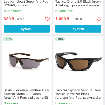
Legacy (clear) Super Anti-Fog
Tactical Drone 2.0 Black (gray)
H2MAX, прозорі
Anti-Fog, сірі в чорній оправі
В наявності
В наявності
320
1 690
₴
₴
390 ₴
1 990 ₴
Купити
Купити
–15%
–10%
Захисні окуляри Venture Gear
Захисні окуляри Venture Gear
Tactical Drone 2.0 Green
Tactical Howitzer Black
(gray) Anti-Fog, сірі в зеленій
(bronze) Anti-Fog, коричневі в
оправі
чорній оправі
В наявності
В наявності