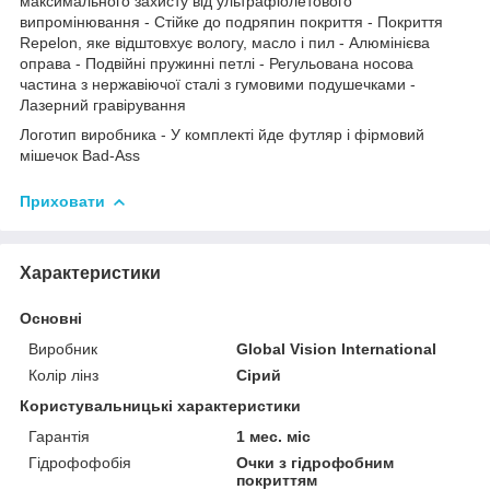
максимального захисту від ультрафіолетового
випромінювання - Стійке до подряпин покриття - Покриття
Repelon, яке відштовхує вологу, масло і пил - Алюмінієва
оправа - Подвійні пружинні петлі - Регульована носова
частина з нержавіючої сталі з гумовими подушечками -
Лазерний гравірування
Логотип виробника - У комплекті йде футляр і фірмовий
мішечок Bad-Ass
Приховати
Характеристики
Основні
Виробник
Global Vision International
Колір лінз
Сірий
Користувальницькі характеристики
Гарантія
1 мес. міс
Гідрофофобія
Очки з гідрофобним
покриттям