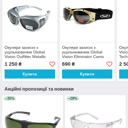
Окуляри захисні з
Окуляри захисні з
Окул
ущільнювачем Global
ущільнювачем Global
Visi
Vision Outfitter Metallic
Vision Eliminator Camo
Tech
(gray) Anti-Fog, чорні в
Pixel (gray), сірі в
сірі 
1 250
690
2 5
₴
₴
сірій оправі
камуфльованій оправі
діоп
комп
Купити
Купити
Акційні пропозиції та новинки
–35%
–29%