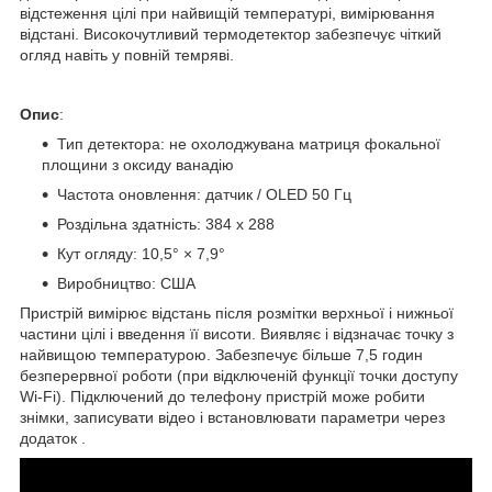
відстеження цілі при найвищій температурі, вимірювання
відстані. Високочутливий термодетектор забезпечує чіткий
огляд навіть у повній темряві.
Опис
:
Тип детектора: не охолоджувана матриця фокальної
площини з оксиду ванадію
Частота оновлення: датчик / OLED 50 Гц
Роздільна здатність: 384 x 288
Кут огляду: 10,5° × 7,9°
Виробництво: США
Пристрій вимірює відстань після розмітки верхньої і нижньої
частини цілі і введення її висоти. Виявляє і відзначає точку з
найвищою температурою. Забезпечує більше 7,5 годин
безперервної роботи (при відключеній функції точки доступу
Wi-Fi). Підключений до телефону пристрій може робити
знімки, записувати відео і встановлювати параметри через
додаток .