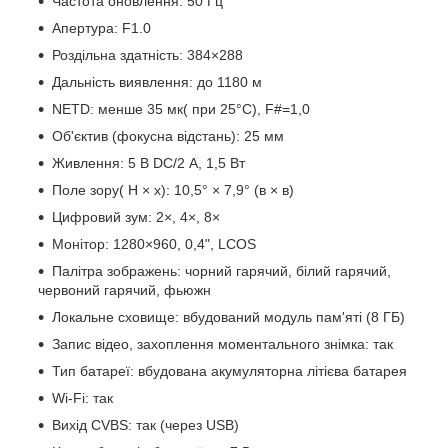
Частота оновлення: 50 Гц
Апертура: F1.0
Роздільна здатність: 384×288
Дальність виявлення: до 1180 м
NETD: менше 35 мк( при 25°C), F#=1,0
Об'єктив (фокусна відстань): 25 мм
Живлення: 5 В DC/2 А, 1,5 Вт
Поле зору( H × x): 10,5° × 7,9° (в × в)
Цифровий зум: 2×, 4×, 8×
Монітор: 1280×960, 0,4", LCOS
Палітра зображень: чорний гарячий, білий гарячий,
червоний гарячий, фьюжн
Локальне сховище: вбудований модуль пам'яті (8 ГБ)
Запис відео, захоплення моментального знімка: так
Тип батареї: вбудована акумуляторна літієва батарея
Wi-Fi: так
Вихід CVBS: так (через USB)