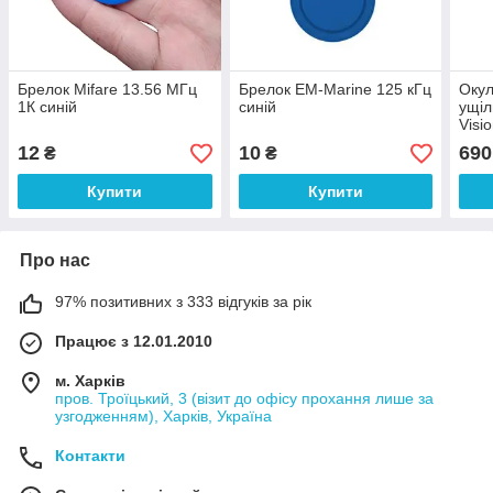
Брелок Mifare 13.56 МГц
Брелок EM-Marine 125 кГц
Окул
1К синій
синій
ущіл
Visi
Pixel
12
10
690
₴
₴
каму
Купити
Купити
Про нас
97% позитивних з 333 відгуків за рік
Працює з 12.01.2010
м. Харків
пров. Троїцький, 3 (візит до офісу прохання лише за
узгодженням), Харків, Україна
Контакти