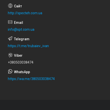
http://specteh.com.ua
info@spt.com.ua
https://t.me/trubaiev_ivan
+380503038474
https://wa.me/380503038474