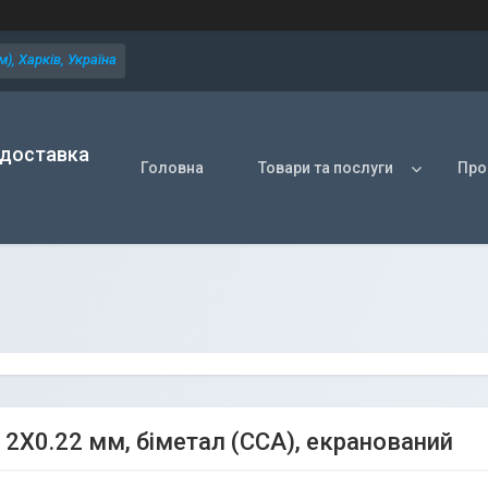
), Харків, Україна
 доставка
Головна
Товари та послуги
Про
 2X0.22 мм, біметал (CCA), екранований