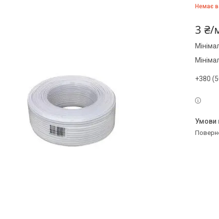
Немає в
3 ₴/
Мініма
Мініма
+380 (5
поверн