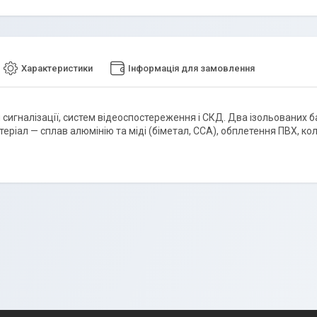
Характеристики
Інформація для замовлення
 сигналізації, систем відеоспостереження і СКД. Два ізольованих б
еріал — сплав алюмінію та міді (біметал, CCA), обплетення ПВХ, колі