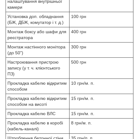
налаштування внутрішньої
камери
Установка доп. обладнання
100 грн
(БЖ, ДБЖ, комутатор і т. д.)
Монтаж боксу або шафи для
400 грн
реєстратора
Монтаж настінного монітора
300 грн
(до 50")
Настроювання пристрою
500 грн
запису (у т. ч. клієнтського
ПЗ)
Прокладка кабелю відкритим
10 грн/м. п.
способом
Прокладка кабелю відкритим
15 грн/м. п.
способом на висоті
Прокладка кабелю ВЛС
15 грн/м. п.
Прокладка кабелю в коробі
8 грн/м. п.
(кабель-каналі)
Штроблення бетонної стіни
35 грн/п. п.