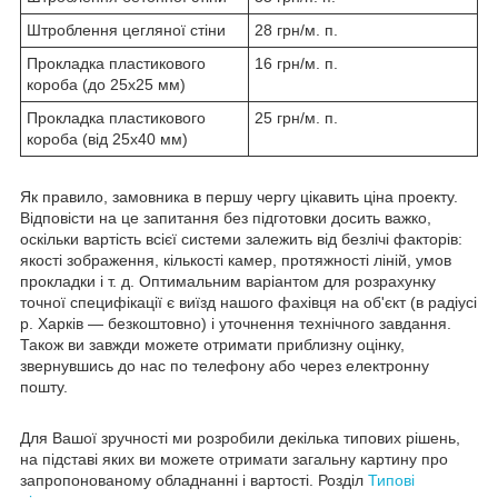
Штроблення цегляної стіни
28 грн/м. п.
Прокладка пластикового
16 грн/м. п.
короба (до 25х25 мм)
Прокладка пластикового
25 грн/м. п.
короба (від 25х40 мм)
Як правило, замовника в першу чергу цікавить ціна проекту.
Відповісти на це запитання без підготовки досить важко,
оскільки вартість всієї системи залежить від безлічі факторів:
якості зображення, кількості камер, протяжності ліній, умов
прокладки і т. д. Оптимальним варіантом для розрахунку
точної специфікації є виїзд нашого фахівця на об'єкт (в радіусі
р. Харків — безкоштовно) і уточнення технічного завдання.
Також ви завжди можете отримати приблизну оцінку,
звернувшись до нас по телефону або через електронну
пошту.
Для Вашої зручності ми розробили декілька типових рішень,
на підставі яких ви можете отримати загальну картину про
запропонованому обладнанні і вартості. Розділ
Типові