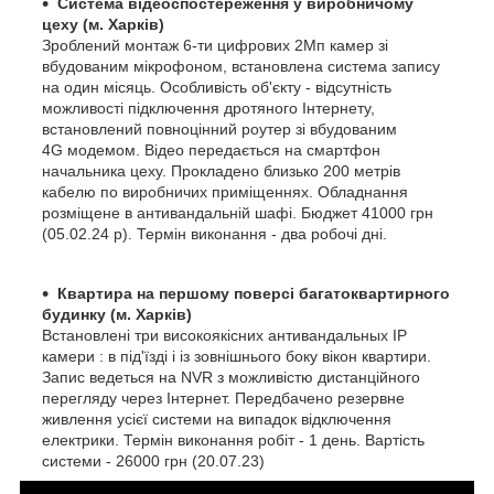
Система відеоспостереження у виробничому
цеху (м. Харків)
Зроблений монтаж 6-ти цифрових 2Мп камер зі
вбудованим мікрофоном, встановлена система запису
на один місяць. Особливість об'єкту - відсутність
можливості підключення дротяного Інтернету,
встановлений повноцінний роутер зі вбудованим
4G модемом. Відео передається на смартфон
начальника цеху. Прокладено близько 200 метрів
кабелю по виробничих приміщеннях. Обладнання
розміщене в антивандальній шафі. Бюджет 41000 грн
(05.02.24 р). Термін виконання - два робочі дні.
Квартира на першому поверсі багатоквартирного
будинку (м. Харків)
Встановлені три високоякісних антивандальных IP
камери : в під'їзді і із зовнішнього боку вікон квартири.
Запис ведеться на NVR з можливістю дистанційного
перегляду через Інтернет. Передбачено резервне
живлення усієї системи на випадок відключення
електрики. Термін виконання робіт - 1 день. Вартість
системи - 26000 грн (20.07.23)