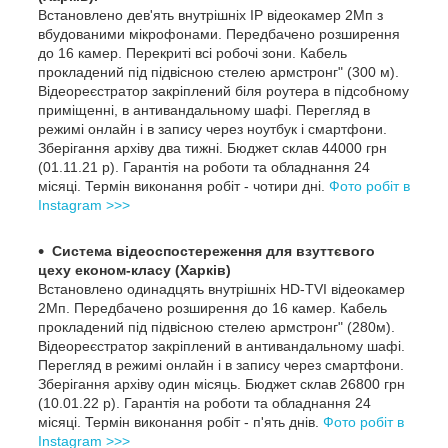
Встановлено дев'ять внутрішніх IP відеокамер 2Мп з
вбудованими мікрофонами. Передбачено розширення
до 16 камер. Перекриті всі робочі зони. Кабель
прокладений під підвісною стелею армстронг" (300 м).
Відеореєстратор закріплений біля роутера в підсобному
приміщенні, в антивандальному шафі. Перегляд в
режимі онлайн і в запису через ноутбук і смартфони.
Зберігання архіву два тижні. Бюджет склав 44000 грн
(01.11.21 р). Гарантія на роботи та обладнання 24
місяці. Термін виконання робіт - чотири дні.
Фото робіт в
Instagram >>>
Система відеоспостереження для взуттєвого
цеху економ-класу (Харків)
Встановлено одинадцять внутрішніх HD-TVI відеокамер
2Мп. Передбачено розширення до 16 камер. Кабель
прокладений під підвісною стелею армстронг" (280м).
Відеореєстратор закріплений в антивандальному шафі.
Перегляд в режимі онлайн і в запису через смартфони.
Зберігання архіву один місяць. Бюджет склав 26800 грн
(10.01.22 р). Гарантія на роботи та обладнання 24
місяці. Термін виконання робіт - п'ять днів.
Фото робіт в
Instagram >>>