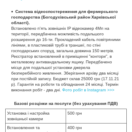
Система відеоспостереження для фермерського
господарства (Богодухівський район Харківської
області).
Встановлено п'ять зовнішніх IP відеокамер 4Мп на
території, передбачена можливість подальшого
розширення до 16-ти. Прокладений кабель повітряними
лініями, в пластиковій трубі в траншеї, по стіні
господарських споруд, загальна довжина 150 метрів.
Реєстратор встановлений в приміщенні "контори", в
металевому антивандальному ящику. Передбачено
місце для подальшої установки джерела
безперебійного живлення. Зберігання архіву два місяці
при постійній запису. Бюджет склав 25000 грн (17.11.21
р). Гарантія на роботи та обладнання 24 місяці. Термін
виконання робіт - два дні.
Фото робіт в Instagram >>>
Базові розцінки на послуги (без урахування ПДВ)
Установка і настройка
500 грн
зовнішньої камери
Встановлення та
400 грн