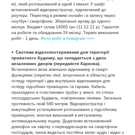
м), який розташований в одній з кімнат. У шафі
встановлений відеореєстратор, підключений до
роутера. Перегляд в режимі онлайн і в запису через
ноутбук і смартфони. Зберігання архіву до одного
місяця. Бюджет склав 14000 грн (11.12.21 р). Гарантія
на роботи та обладнання 24 місяці. Термін виконання
робіт - 1 день.
Фото робіт в Instagram >>>
Система відеоспостереження для території
приватного будинку, що складається з двох
незалежних дворів (передмістя Харкова).
Встановлено вісім зовнішніх відеокамер зі смарт-
функціями (перетин лінії, вторгнення в область) для
огляду території і два внутрішніх відеокамери для
огляду підсобних приміщень та гаража. Кабель
прокладено в пластикових трубах у землі, по стінах
господарських будівель, повітряними лініями. Загальна
протяжність ліній 580 метрів. Відеореєстратор і
комутаційне устаткування розташоване у підсобному
приміщенні, монтаж виконаний в металевому
антивандальному ящику. Додатково встановлений
домофон на хвіртку з переадресацією на смартфони
господарів, також ведеться постійна запис аудіо і відео з