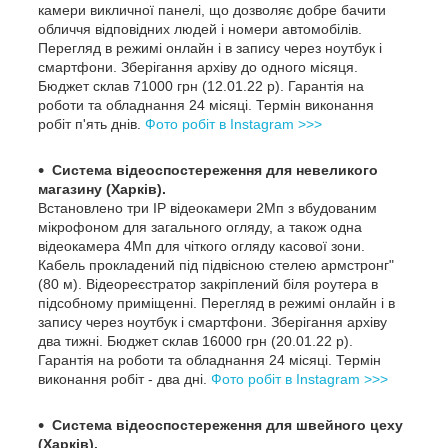
камери викличної панелі, що дозволяє добре бачити
обличчя відповідних людей і номери автомобілів.
Перегляд в режимі онлайн і в запису через ноутбук і
смартфони. Зберігання архіву до одного місяця.
Бюджет склав 71000 грн (12.01.22 р). Гарантія на
роботи та обладнання 24 місяці. Термін виконання
робіт п'ять днів.
Фото робіт в Instagram >>>
Система відеоспостереження для невеликого
магазину (Харків).
Встановлено три IP відеокамери 2Мп з вбудованим
мікрофоном для загального огляду, а також одна
відеокамера 4Мп для чіткого огляду касової зони.
Кабель прокладений під підвісною стелею армстронг"
(80 м). Відеореєстратор закріплений біля роутера в
підсобному приміщенні. Перегляд в режимі онлайн і в
запису через ноутбук і смартфони. Зберігання архіву
два тижні. Бюджет склав 16000 грн (20.01.22 р).
Гарантія на роботи та обладнання 24 місяці. Термін
виконання робіт - два дні.
Фото робіт в Instagram >>>
Система відеоспостереження для швейного цеху
(Харків).