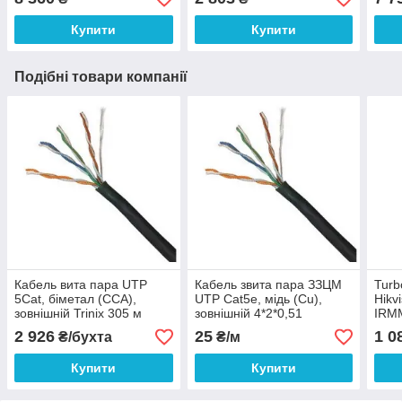
Купити
Купити
Подібні товари компанії
Кабель вита пара UTP
Кабель звита пара ЗЗЦМ
Turb
5Cat, біметал (CCA),
UTP Cat5e, мідь (Cu),
Hikv
зовнішній Trinix 305 м
зовнішній 4*2*0,51
IRMM
2 926
25
1 0
₴/бухта
₴/м
Купити
Купити