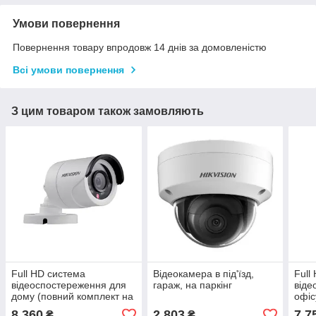
Умови повернення
Повернення товару впродовж 14 днів за домовленістю
Всі умови повернення
З цим товаром також замовляють
Full HD система
Відеокамера в під'їзд,
Full
відеоспостереження для
гараж, на паркінг
віде
дому (повний комплект на
офіс
4 камери)
на 4
8 360
2 803
7 7
₴
₴