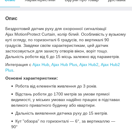
Опис
Бездротовий датчик руху для охоронної сигналізації
Ajax MotionProtect Curtain, колір білий. Особливість у вузькому
куті огляду, по горизонталі 6 градусів, по вертикалі 90
градусів. Завдяки своїм характеристикам, цей датчик
застосовується для захисту отворів вікон, воріт тощо.
Дальність роботи від 6 до 15 місць залежно від параметрів.
Интеграция с
Ajax Hub
,
Ajax Hub Plus
,
Ajax Hub2
,
Ajax Hub2
Plus
.
Основні характеристики:
Робота від елементів живлення до 3 років.
Відстань роботи до 1700 метрів за умови прямої
видимості, у міських умовах надійно працює в підставах
великого приватного будинку або квартири.
Дальність виявлення датчика руху до 15 метрів.
Кут "обзора" по горизонталі — 6°, за вертикаллю —
90°