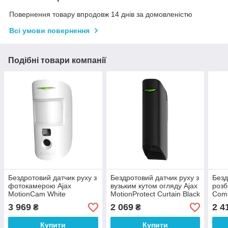
Повернення товару впродовж 14 днів за домовленістю
Всі умови повернення
Подібні товари компанії
Бездротовий датчик руху з
Бездротовий датчик руху з
Безд
фотокамерою Ajax
вузьким кутом огляду Ajax
розб
MotionCam White
MotionProtect Curtain Black
Comb
3 969
2 069
2 4
₴
₴
Купити
Купити