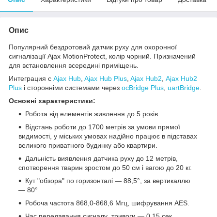
Опис
Популярний бездротовий датчик руху для охоронної
сигналізації Ajax MotionProtect, колір чорний. Призначений
для встановлення всередині приміщень.
Интеграция с
Ajax Hub
,
Ajax Hub Plus
,
Ajax Hub2
,
Ajax Hub2
Plus
і сторонніми системами через
ocBridge Plus
,
uartBridge
.
Основні характеристики:
Робота від елементів живлення до 5 років.
Відстань роботи до 1700 метрів за умови прямої
видимості, у міських умовах надійно працює в підставах
великого приватного будинку або квартири.
Дальність виявлення датчика руху до 12 метрів,
спотворення тварин зростом до 50 см і вагою до 20 кг.
Кут "обзора" по горизонталі — 88,5°, за вертикаллю
— 80°
Робоча частота 868,0-868,6 Мгц, шифрування AES.
Час передавання сигналу тривоги — 0,15 сек.