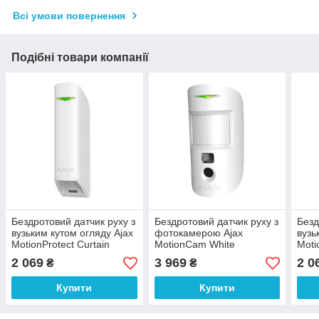
Всі умови повернення
Подібні товари компанії
Бездротовий датчик руху з
Бездротовий датчик руху з
Безд
вузьким кутом огляду Ajax
фотокамерою Ajax
вузь
MotionProtect Curtain
MotionCam White
Moti
White
2 069
3 969
2 0
₴
₴
Купити
Купити