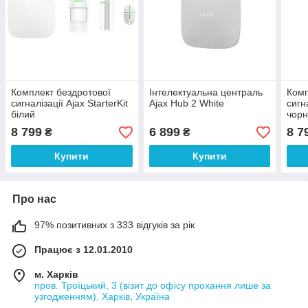
Комплект бездротової
Інтелектуальна централь
Комп
сигналізації Ajax StarterKit
Ajax Hub 2 White
сигна
білий
чор
8 799
6 899
8 7
₴
₴
Купити
Купити
Про нас
97% позитивних з 333 відгуків за рік
Працює з 12.01.2010
м. Харків
пров. Троїцький, 3 (візит до офісу прохання лише за
узгодженням), Харків, Україна