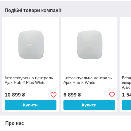
Подібні товари компанії
Інтелектуальна централь
Інтелектуальна централь
Безд
Ajax Hub 2 Plus White
Ajax Hub 2 White
відк
Ajax
Whit
10 899
6 899
1 5
₴
₴
Купити
Купити
Про нас