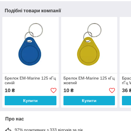
Подібні товари компанії
Брелок EM-Marine 125 кГц
Брелок EM-Marine 125 кГц
Брас
синій
жовтий
rГц
10
10
36
₴
₴
Купити
Купити
Про нас
97% позитивних з 333 відгуків за рік