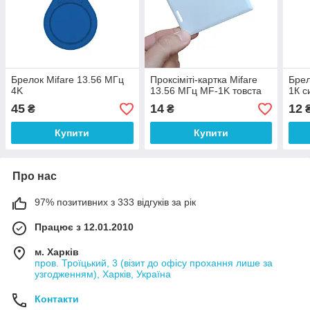
Брелок Mifare 13.56 МГц
Проксіміті-картка Mifare
Брел
4K
13.56 МГц MF-1K товста
1К с
45
14
12
₴
₴
Купити
Купити
Про нас
97% позитивних з 333 відгуків за рік
Працює з 12.01.2010
м. Харків
пров. Троїцький, 3 (візит до офісу прохання лише за
узгодженням), Харків, Україна
Контакти