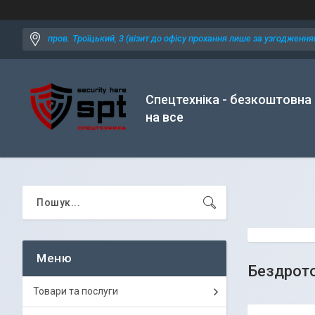
пров. Троїцький, 3 (візит до офісу прохання лише за узгодженням
Спецтехніка - безкоштовна
на все
Бездрото
Товари та послуги