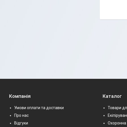
Компанія
Каталог
Умови оплати та доставки
Товари дл
Про нас
Екіпірува
Відгуки
Охоронна 